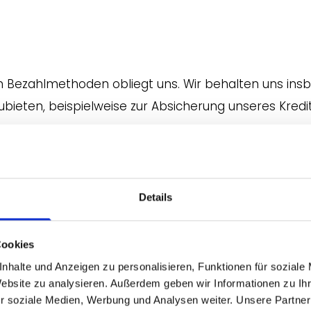
n Bezahlmethoden obliegt uns. Wir behalten uns insb
eten, beispielweise zur Absicherung unseres Kreditr
sse nennen wir Ihnen unsere Bankverbindung in der 
Tagen nach Erhalt der Auftragsbestätigung auf unser
Details
 zusätzliche Gebühr in Höhe von [X] EUR fällig, die d
Cookies
 Kaufpreis zum Zeitpunkt der Bestellung auf Ihrer Kred
nhalte und Anzeigen zu personalisieren, Funktionen für soziale
tenkontos erfolgt in dem Zeitpunkt, in dem wir die Wa
Website zu analysieren. Außerdem geben wir Informationen zu I
r soziale Medien, Werbung und Analysen weiter. Unsere Partner