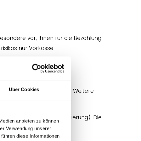
esondere vor, Ihnen für die Bezahlung
isikos nur Vorkasse.
Auftragsbestätigung. Der
 Konto zu überweisen.
Über Cookies
er Zusteller vor Ort erhebt. Weitere
itkarte reserviert (Autorisierung). Die
 Medien anbieten zu können
re an Sie versenden.
hrer Verwendung unserer
 führen diese Informationen