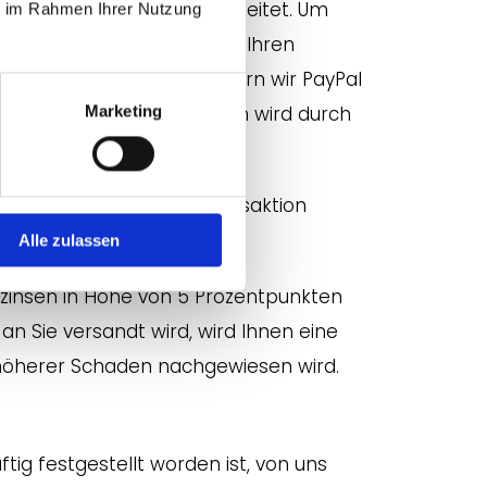
Anbieters PayPal weitergeleitet. Um
ie im Rahmen Ihrer Nutzung
ich erst registrieren, mit Ihren
 Bestellung im Shop fordern wir PayPal
ng. Die Zahlungstransaktion wird durch
Marketing
kbuchung einer Zahlungstransaktion
indung entstehen.
Alle zulassen
gszinsen in Höhe von 5 Prozentpunkten
an Sie versandt wird, wird Ihnen eine
. höherer Schaden nachgewiesen wird.
tig festgestellt worden ist, von uns