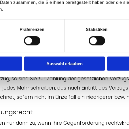
n Sie im Bestellprozess auf die Webseite des Online-
 Daten zusammen, die Sie ihnen bereitgestellt haben oder die s
n.
en zu können, müssen Sie dort registriert sein bzw. s
lungsanweisung an uns bestätigen. Nach Abgabe der
 auf. Weitere Hinweise erhalten Sie beim Bestellvorga
Präferenzen
Statistiken
h durchgeführt.
ie ggf. jene Kosten zu tragen, die infolge einer Rüc
on Ihnen falsch übermittelter Daten der Bankverb
Auswahl erlauben
erzug, so sind Sie zur Zahlung der gesetzlichen Verzu
r jedes Mahnschreiben, das nach Eintritt des Verzugs 
net, sofern nicht im Einzelfall ein niedrigerer bzw
tungsrecht
nen nur dann zu, wenn Ihre Gegenforderung rechtskräf