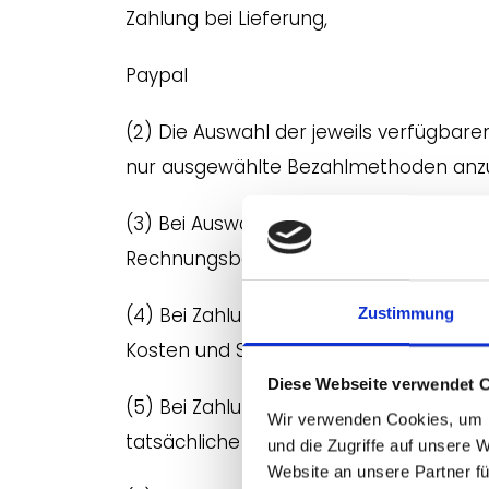
Zahlung bei Lieferung,
Paypal
(2) Die Auswahl der jeweils verfügbare
nur ausgewählte Bezahlmethoden anzubi
(3) Bei Auswahl der Zahlungsart Vorka
Rechnungsbetrag ist innerhalb von 10 
(4) Bei Zahlung per Nachnahme wird eine
Zustimmung
Kosten und Steuern fallen nicht an.
Diese Webseite verwendet 
(5) Bei Zahlung per Kreditkarte wird der
Wir verwenden Cookies, um I
tatsächliche Belastung Ihres Kreditkar
und die Zugriffe auf unsere 
Website an unsere Partner fü