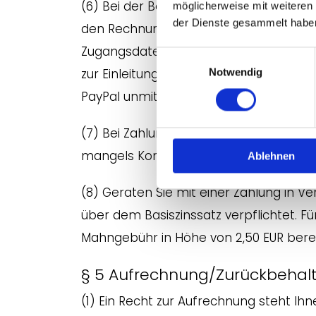
(6) Bei der Bezahlung mit PayPal werde
möglicherweise mit weiteren
der Dienste gesammelt habe
den Rechnungsbetrag über PayPal bezahl
Zugangsdaten legitimieren und die Zah
Einwilligungsauswahl
zur Einleitung der Zahlungstransaktion
Notwendig
PayPal unmittelbar danach automatisc
(7) Bei Zahlung per Lastschrift haben S
mangels Kontodeckung oder aufgrund v
Ablehnen
(8) Geraten Sie mit einer Zahlung in V
über dem Basiszinssatz verpflichtet. Fü
Mahngebühr in Höhe von 2,50 EUR berech
§ 5 Aufrechnung/Zurückbehal
(1) Ein Recht zur Aufrechnung steht Ih